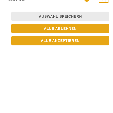
AUSWAHL SPEICHERN
ALLE ABLEHNEN
JETZT BESTELLEN
ALLE AKZEPTIEREN
© 2026
Asia Crown
Impressum
Datenschutz
Datenschutzeinstellungen
Barrierefreiheit
AGB
Lieferdienstsoftware und Webshop von
SIDES