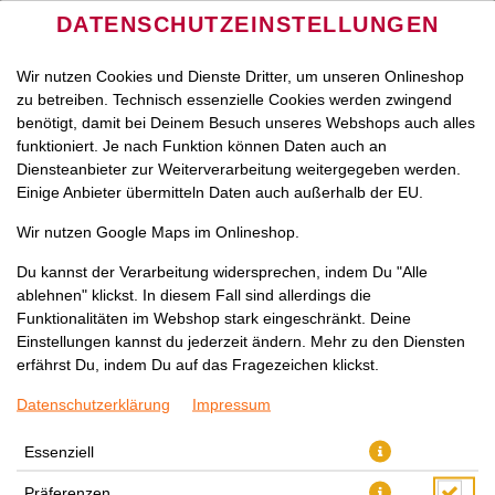
DATENSCHUTZEINSTELLUNGEN
Wir nutzen Cookies und Dienste Dritter, um unseren Onlineshop
zu betreiben. Technisch essenzielle Cookies werden zwingend
benötigt, damit bei Deinem Besuch unseres Webshops auch alles
funktioniert. Je nach Funktion können Daten auch an
Diensteanbieter zur Weiterverarbeitung weitergegeben werden.
Einige Anbieter übermitteln Daten auch außerhalb der EU.
LIEFERN LASSEN
SELBST ABHOLEN
Wir nutzen Google Maps im Onlineshop.
Wir benötigt Deine Zustimmung für die Verwendung von
Du kannst der Verarbeitung widersprechen, indem Du "Alle
Google Maps um den passenden Store für Dich zu finden.
ablehnen" klickst. In diesem Fall sind allerdings die
Funktionalitäten im Webshop stark eingeschränkt. Deine
Einstellungen kannst du jederzeit ändern. Mehr zu den Diensten
VERWENDUNG VON GOOGLE MAPS
ZUSTIMMEN
erfährst Du, indem Du auf das Fragezeichen klickst.
Datenschutzerklärung
Impressum
Essenziell
Präferenzen