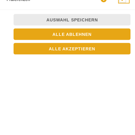
AUSWAHL SPEICHERN
ALLE ABLEHNEN
ALLE AKZEPTIEREN
STORE AUSWÄHLEN
ASIA CROWN
Adresse:
Frohmestr. 91
22459 Hamburg