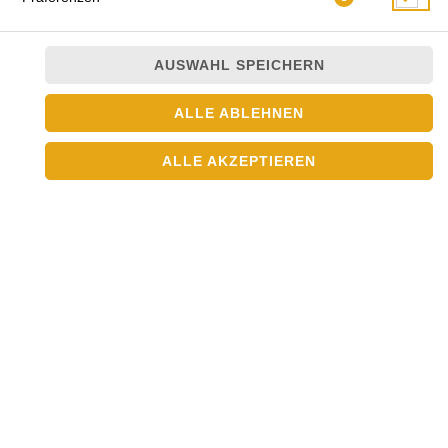
AUSWAHL SPEICHERN
ALLE ABLEHNEN
ALLE AKZEPTIEREN
scharf, vegetarisch, Tofu mit Gemüse, Cashews,
Sahnesauce und Garam Masala
JETZT BESTELLEN
© 2026
Asia Crown
Impressum
Datenschutz
Datenschutzeinstellungen
Barrierefreiheit
AGB
Lieferdienstsoftware und Webshop von
SIDES