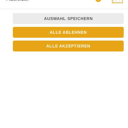
AUSWAHL SPEICHERN
ALLE ABLEHNEN
ALLE AKZEPTIEREN
mit Lachs
JETZT BESTELLEN
© 2026
Asia Crown
Impressum
Datenschutz
Datenschutzeinstellungen
Barrierefreiheit
AGB
Lieferdienstsoftware und Webshop von
SIDES