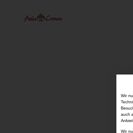
Wir nu
Techni
Besuch
auch a
Anbiet
Wir n