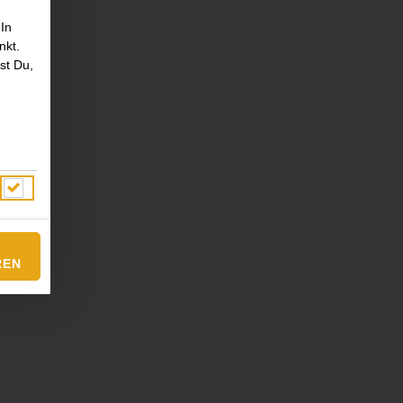
 In
nkt.
st Du,
REN