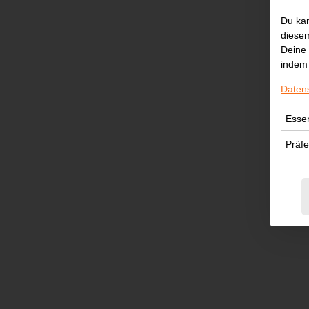
Du kan
diesem
Deine 
indem 
Daten
Essen
Präf