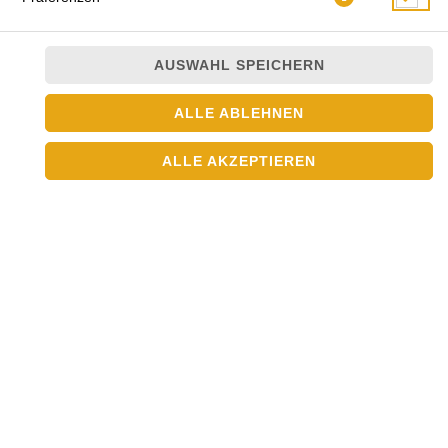
AUSWAHL SPEICHERN
ALLE ABLEHNEN
Joghurt und Mango
ALLE AKZEPTIEREN
JETZT BESTELLEN
© 2026
Asia Crown
Impressum
Datenschutz
Datenschutzeinstellungen
Barrierefreiheit
AGB
Lieferdienstsoftware und Webshop von
SIDES