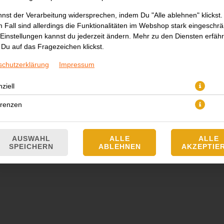
nst der Verarbeitung widersprechen, indem Du "Alle ablehnen" klickst.
 Fall sind allerdings die Funktionalitäten im Webshop stark eingeschrä
Einstellungen kannst du jederzeit ändern. Mehr zu den Diensten erfähr
Du auf das Fragezeichen klickst.
schutzerklärung
Impressum
mit Cashewnüssen, Ingwer, Basilikum und Gemüse
ziell
erenzen
JETZT BESTELLEN
AUSWAHL
ALLE
ALLE
SPEICHERN
ABLEHNEN
AKZEPTIE