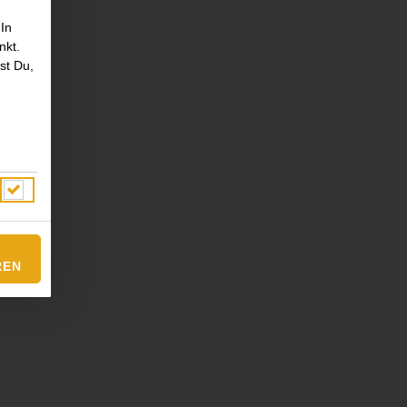
 In
nkt.
st Du,
REN