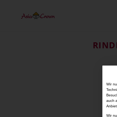
RIND
Wir nu
Techni
Besuch
auch a
Anbiet
Wir n