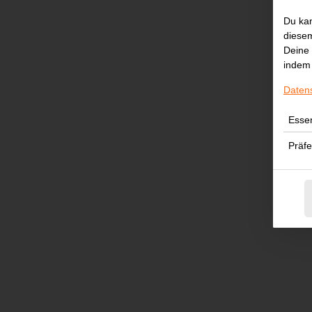
Du kan
diesem
Deine 
indem 
Daten
Essen
Präf