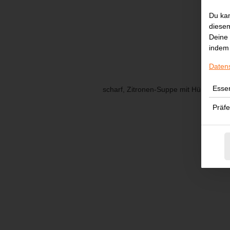
Du kan
diesem
Deine 
indem 
Daten
Essen
scharf, Zitronen-Suppe mit Hühnerflei
Präf