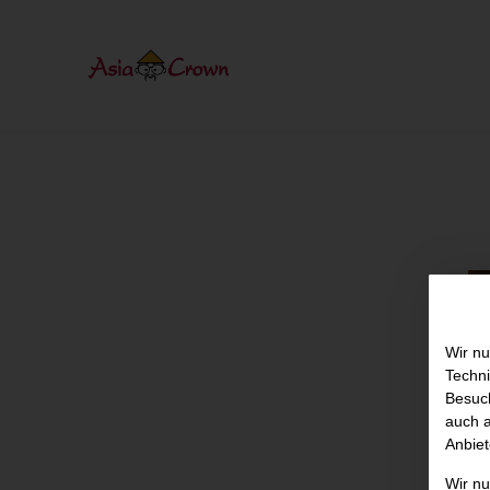
Wir nu
Techni
Besuch
auch a
Anbiet
Wir n