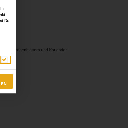
 In
nkt.
st Du,
gras, Zitronenblättern und Koriander
REN