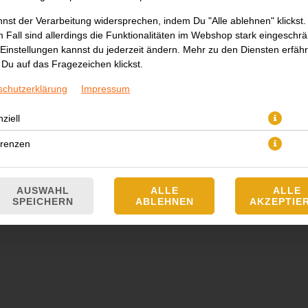
nst der Verarbeitung widersprechen, indem Du "Alle ablehnen" klickst.
 Fall sind allerdings die Funktionalitäten im Webshop stark eingeschrä
Einstellungen kannst du jederzeit ändern. Mehr zu den Diensten erfähr
Du auf das Fragezeichen klickst.
schutzerklärung
Impressum
ziell
sch, Zitronensaft, Champignons, Bambus, Galgant, Auberginen, Zitronen
erenzen
JETZT BESTELLEN
AUSWAHL
ALLE
ALLE
SPEICHERN
ABLEHNEN
AKZEPTIE