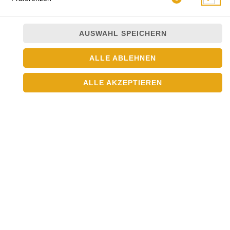
AUSWAHL SPEICHERN
ALLE ABLEHNEN
ALLE AKZEPTIEREN
mit Tofu, Algen, Lauchzwiebeln und Sesam
JETZT BESTELLEN
© 2026
Asia Crown
Impressum
Datenschutz
Datenschutzeinstellungen
Barrierefreiheit
AGB
Lieferdienstsoftware und Webshop von
SIDES