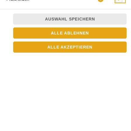
AUSWAHL SPEICHERN
ALLE ABLEHNEN
ALLE AKZEPTIEREN
scharf, mit gebratenem Rindfleisch, Hühnerfleisch, Shrimps,
8x Gemüsesorten und Ingwer
JETZT BESTELLEN
© 2026
Asia Crown
Impressum
Datenschutz
Datenschutzeinstellungen
Barrierefreiheit
AGB
Lieferdienstsoftware und Webshop von
SIDES